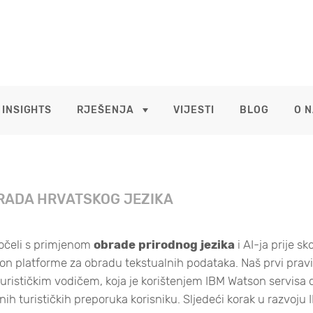
 INSIGHTS
RJEŠENJA
VIJESTI
BLOG
O 
ADA HRVATSKOG JEZIKA
čeli s primjenom
obrade prirodnog jezika
i AI-ja prije sk
n platforme za obradu tekstualnih podataka. Naš prvi pravi 
turističkim vodičem, koja je korištenjem IBM Watson servisa 
nih turističkih preporuka korisniku. Sljedeći korak u razvoju