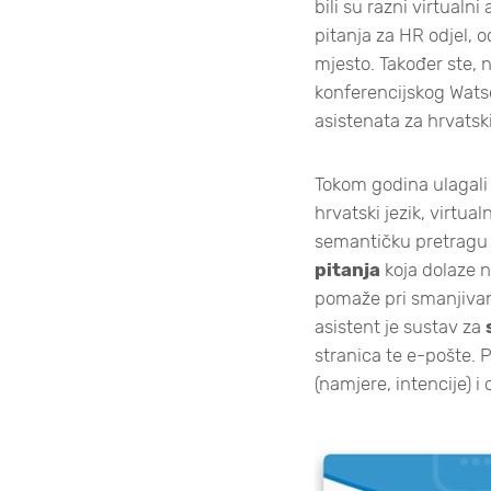
bili su razni virtualn
pitanja za HR odjel, 
mjesto. Također ste, 
konferencijskog Wats
asistenata za hrvatski
Tokom godina ulagali
hrvatski jezik, virtua
semantičku pretragu 
pitanja
koja dolaze na
pomaže pri smanjivanj
asistent je sustav za
stranica te e-pošte. P
(namjere, intencije) 