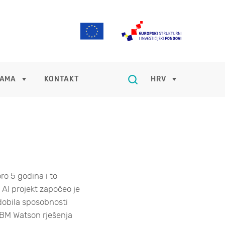
NAMA
KONTAKT
HRV
oro 5 godina i to
AI projekt započeo je
dobila sposobnosti
 IBM Watson rješenja