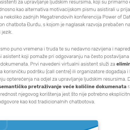
i asistenti za upravljanje ljudskim resursima, koji su primarno 
odnosno kao alternativa motivacijskom pismu asistirali u prij
na nekoliko zadnjih Megatrendovih konferencija Power of Dat
on chatbota Đurđu, s kojom je naglasak razvoja prebačen na
 jezik.
 smo puno vremena i truda te su nedavno razvijena i napred
lni asistent koji pomaže pri odgovaranju na često postavljana 
dokumenata. Prvi navedeni virtualni asistent služi za
elimi
 korisničku podršku (call centre) ili organizatore događaja i 
u opterećenja na odjel za upravljanje ljudskim resursima. Dr
semantičko pretraživanje veće količine dokumenata
r
rednost njegovog korištenja jest što nije potrebno eksplicitno
i odgovore kao kod tradicionalnih chatbotova.