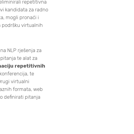
eliminirali repetitivna
avi kandidata za radno
a, mogli pronaći i
 podršku virtualnih
na NLP rješenja za
pitanja te alat za
naciju repetitivnih
konferencija, te
ugi virtualni
aznih formata, web
 definirati pitanja