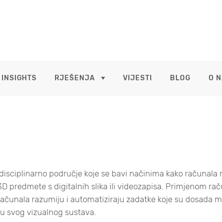
 INSIGHTS
RJEŠENJA
VIJESTI
BLOG
O 
rdisciplinarno područje koje se bavi načinima kako računala
 3D predmete s digitalnih slika ili videozapisa. Primjenom ra
računala razumiju i automatiziraju zadatke koje su dosada mo
ću svog vizualnog sustava.