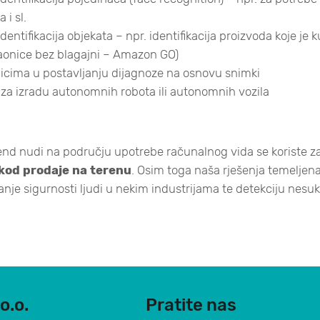
 i sl.
entifikacija objekata – npr. identifikacija proizvoda koje je 
aonice bez blagajni – Amazon GO)
icima u postavljanju dijagnoze na osnovu snimki
 za izradu autonomnih robota ili autonomnih vozila
end nudi na području upotrebe računalnog vida se koriste z
kod prodaje na terenu
. Osim toga naša rješenja temelje
šanje sigurnosti ljudi u nekim industrijama te detekciju nesuk
o.o.
Pratite nas