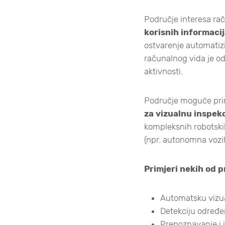
Područje interesa ra
korisnih informacij
ostvarenje automatiz
računalnog vida je odre
aktivnosti.
Područje moguće prim
za vizualnu inspek
kompleksnih robotskih
(npr. autonomna vozil
Primjeri nekih od 
Automatsku vizual
Detekciju određen
Prepoznavanje i i