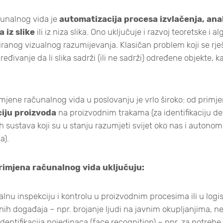
čunalnog vida je
automatizacija procesa izvlačenja, anal
a iz slike
ili iz niza slika. Ono uključuje i razvoj teoretske i 
iranog vizualnog razumijevanja. Klasičan problem koji se r
đivanje da li slika sadrži (ili ne sadrži) određene objekte, kar
jene računalnog vida u poslovanju je vrlo široko: od primj
ciju proizvoda
na proizvodnim trakama (za identifikaciju de
 sustava koji su u stanju razumjeti svijet oko nas i autono
a).
primjena računalnog vida uključuju:
nu inspekciju i kontrolu u proizvodnim procesima ili u logis
ih događaja – npr. brojanje ljudi na javnim okupljanjima, ne
dentifikacija pojedinaca (face recognition) – npr. za potrebe