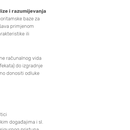
ize i razumijevanja
algoritamske baze za
ješava primjenom
akteristike ili
ene računalnog vida
fekata) do izgradnje
mno donositi odluke
tici
kim događajima i sl.
 sigurnog pristupa,