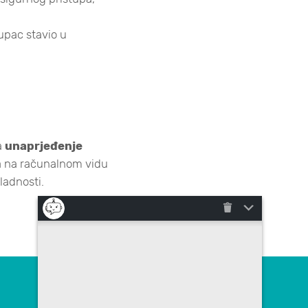
kupac stavio u
a
unaprjeđenje
na na računalnom vidu
ladnosti.
Kontaktirajte nas