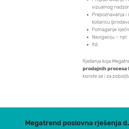
vizualnog nadzora
Prepoznavanja i id
košaricu (prodav
Pomaganje liječn
Navigaciju – npr.
Itd.
Rješenja koja Megatr
prodajnih procesa 
koriste se i za pobolj
Megatrend poslovna rješenja d.