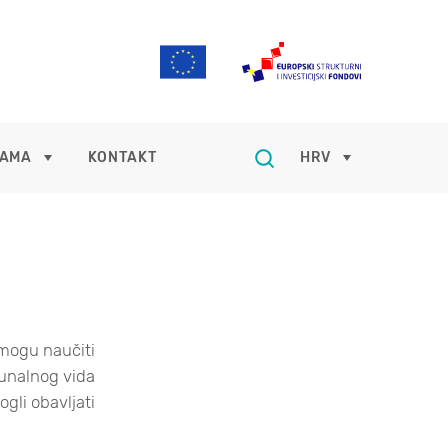
NAMA
KONTAKT
HRV
 mogu naučiti
čunalnog vida
gli obavljati