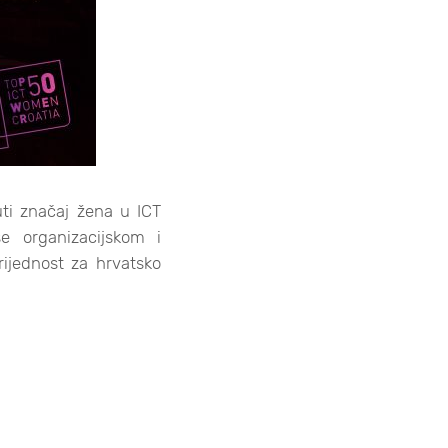
uti značaj žena u ICT
se organizacijskom i
rijednost za hrvatsko