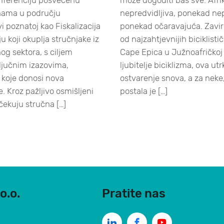
nama u području
nepredvidljiva, ponekad nepr
ivi poznatoj kao Fiskalizacija
ponekad očaravajuća. Zaviri
ju koji okuplja stručnjake iz
od najzahtjevnijih biciklisti
og sektora, s ciljem
Cape Epica u Južnoafričkoj
ključnim izazovima,
ljubitelje biciklizma, ova ut
 koje donosi nova
ostvarenje snova, a za neke,
e. Kroz pažljivo osmišljeni
postala je […]
čekuju stručna […]
o.o.
Pratite nas