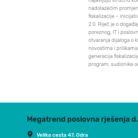
nadolazećim promje
fiskalizacije – inicijat
2.0. Riječ je o događa
poreznog, IT i poslovn
otvaranja dijaloga o 
novostima i prilikama
generacija fiskalizacij
program, sudionike o
Megatrend poslovna rješenja d.
Velika cesta 47, Odra