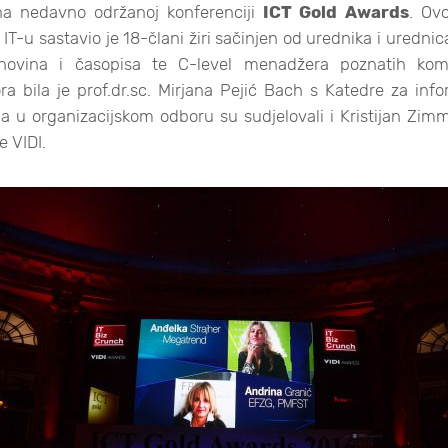
a nedavno održanoj konferenciji
ICT Gold Awards
. Ov
 IT-u sastavio je 18-člani žiri sačinjen od urednika i urednic
 novina i časopisa te C-level menadžera poznatih komp
ra bila je prof.dr.sc. Mirjana Pejić Bach s Katedre za in
 a u organizacijskom odboru su sudjelovali i Kristijan Zimm
 VIDI.