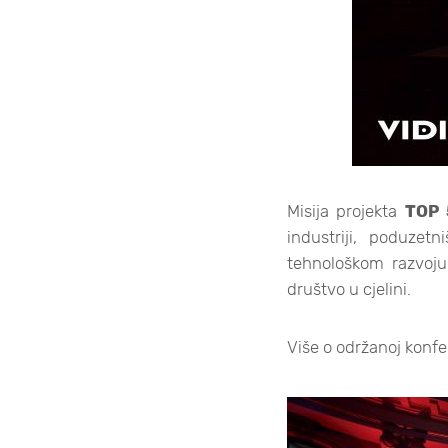
Misija projekta
TOP 
industriji, poduzet
tehnološkom razvoju 
društvo u cjelini.
Više o održanoj konfe