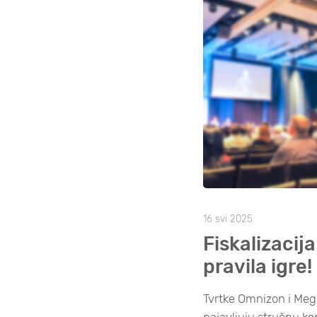
16 svi 2025
Fiskalizacij
pravila igre!
Tvrtke Omnizon i Me
najavljuju stručnu k