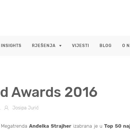
 INSIGHTS
RJEŠENJA
VIJESTI
BLOG
O 
ld Awards 2016
.
Josipa Jurić
e Megatrenda
Anđelka Strajher
izabrana je u
Top 50 naj