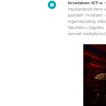
hrvatskom ICT-u
n
najutjecajnijih žena u
poznatih hrvatskih
organizacijskog odbo
fakulteta u Zagrebu,
osnivač medijske kuće