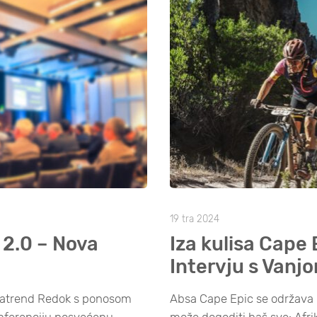
19 tra 2024
a 2.0 – Nova
Iza kulisa Cape 
Intervju s Vanj
gatrend Redok s ponosom
Absa Cape Epic se održava 
onferenciju posvećenu
može dogoditi baš sve: Afrik