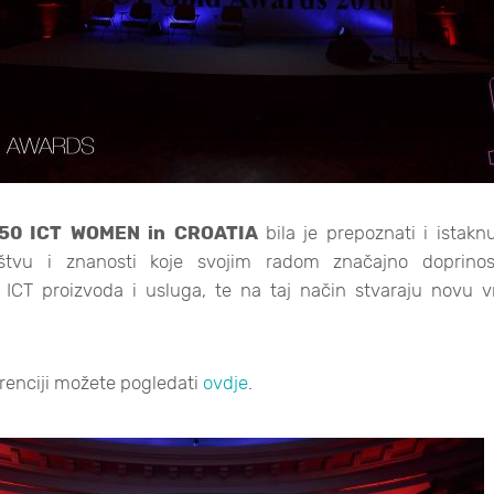
50 ICT WOMEN in CROATIA
bila je prepoznati i istakn
ništvu i znanosti koje svojim radom značajno doprino
ICT proizvoda i usluga, te na taj način stvaraju novu v
renciji možete pogledati
ovdje
.