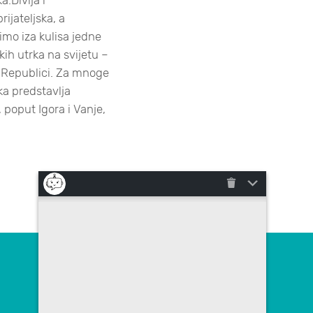
ijateljska, a
mo iza kulisa jedne
čkih utrka na svijetu –
 Republici. Za mnoge
rka predstavlja
 poput Igora i Vanje,
Kontaktirajte nas
poslovna.rjesenja@megatrend.com