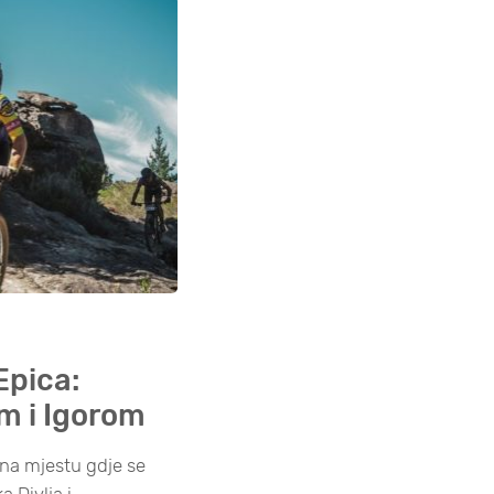
Epica:
om i Igorom
na mjestu gdje se
a.Divlja i