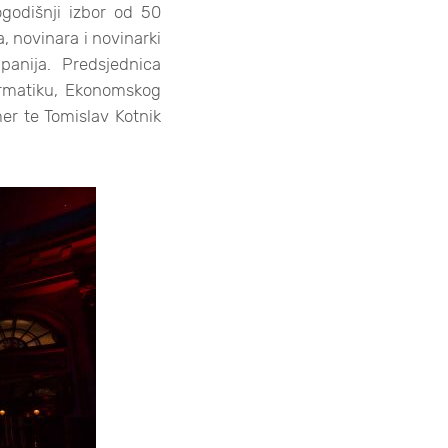
ogodišnji izbor od 50
a, novinara i novinarki
anija. Predsjednica
formatiku, Ekonomskog
er te Tomislav Kotnik