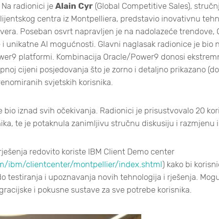
. Na radionici je
Alain Cyr
(Global Competitive Sales), struč
lijentskog centra iz Montpelliera, predstavio inovativnu tehn
vera. Poseban osvrt napravljen je na nadolazeće trendove,
 i unikatne AI mogućnosti. Glavni naglasak radionice je bio n
er9 platformi. Kombinacija Oracle/Power9 donosi ekstrem
oj cijeni posjedovanja što je zorno i detaljno prikazano (d
renomiranih svjetskih korisnika.
e bio iznad svih očekivanja. Radionici je prisustvovalo 20 ko
ika, te je potaknula zanimljivu stručnu diskusiju i razmjenu 
ješenja redovito koriste IBM Client Demo center
/ibm/clientcenter/montpellier/index.shtml
) kako bi koris
 testiranja i upoznavanja novih tehnologija i rješenja. Mogu
gracijske i pokusne sustave za sve potrebe korisnika.