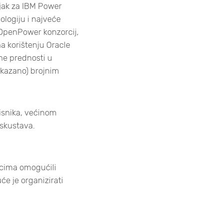
njak za IBM Power
ologiju i najveće
 OpenPower konzorcij,
a korištenju Oracle
ne prednosti u
okazano) brojnim
risnika, većinom
iskustava.
nicima omogućili
će je organizirati