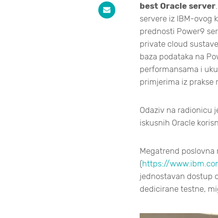
best Oracle server
servere iz IBM-ovog k
prednosti Power9 ser
private cloud sustave
baza podataka na Pow
performansama i ukupn
primjerima iz prakse 
Odaziv na radionicu j
iskusnih Oracle korisn
Megatrend poslovna r
(
https://www.ibm.com
jednostavan dostup do
dedicirane testne, mi