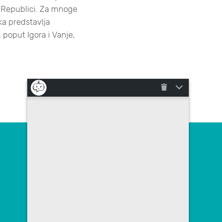
 Republici. Za mnoge
rka predstavlja
 poput Igora i Vanje,
Kontaktirajte nas
poslovna.rjesenja@megatrend.com
+385 (0)1 4091 200