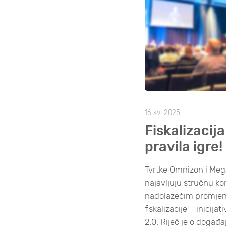
16 svi 2025
Fiskalizacij
pravila igre!
Tvrtke Omnizon i Me
najavljuju stručnu k
nadolazećim promje
fiskalizacije – inicijat
2.0. Riječ je o događa