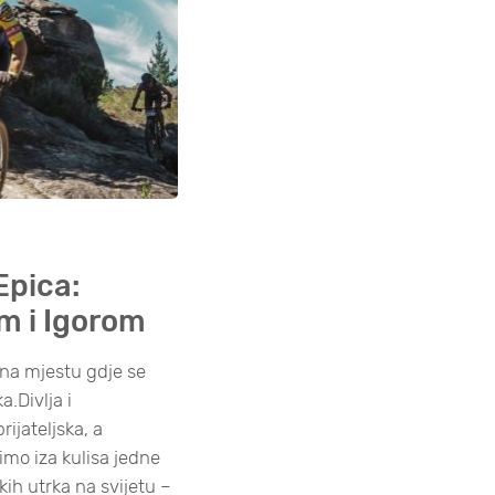
Epica:
om i Igorom
na mjestu gdje se
a.Divlja i
ijateljska, a
mo iza kulisa jedne
čkih utrka na svijetu –