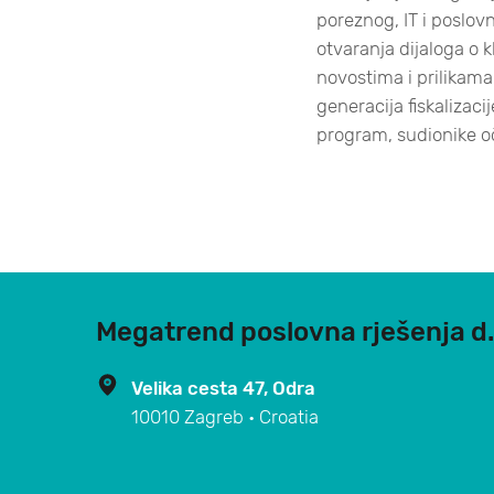
poreznog, IT i poslovn
otvaranja dijaloga o 
novostima i prilikama
generacija fiskalizacij
program, sudionike o
Megatrend poslovna rješenja d.
Velika cesta 47, Odra
10010 Zagreb • Croatia