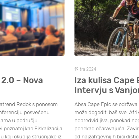
19 tra 2024
a 2.0 – Nova
Iza kulisa Cape 
Intervju s Vanj
gatrend Redok s ponosom
Absa Cape Epic se održava 
onferenciju posvećenu
može dogoditi baš sve: Afrik
nama u području
nepredvidljiva, ponekad nepr
ivi poznatoj kao Fiskalizacija
ponekad očaravajuća. Zaviri
ju koji okuplja stručnjake iz
od najzahtjevnijih biciklisti