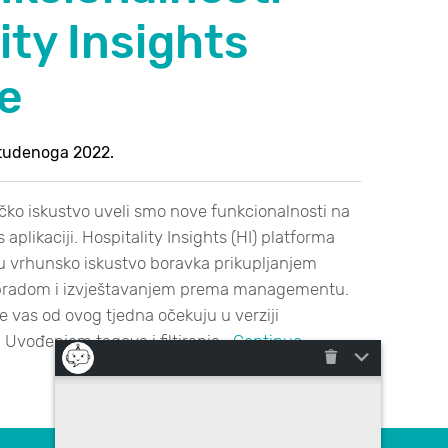
ity Insights
je
studenoga 2022.
ničko iskustvo uveli smo nove funkcionalnosti na
 aplikaciji. Hospitality Insights (HI) platforma
vrhunsko iskustvo boravka prikupljanjem
obradom i izvještavanjem prema managementu.
e vas od ovog tjedna očekuju u verziji
: Uvođenjem tagova i filtiranja…
Continue