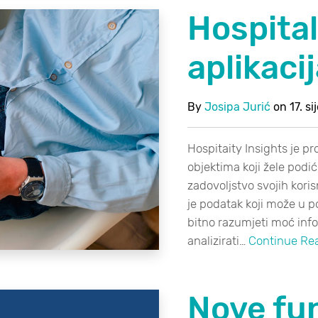
Hospital
aplikacij
By
Josipa Jurić
on
17. s
Hospitaity Insights je pr
objektima koji žele podić
zadovoljstvo svojih korisn
je podatak koji može u p
bitno razumjeti moć infor
analizirati…
Continue Re
Nove fu