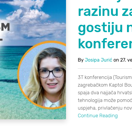
razinu z
gostiju 
konferen
By
Josipa Jurić
on
27. v
3T konferencija (Tourism,
zagrebačkom Kaptol Bout
spaja dva najjača hrvats
tehnologija može pomoći
uspjeha, privlačenju nov
Continue Reading