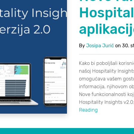
Hospital
aplikaci
By
Josipa Jurić
on
30. 
Kako bi poboljšali koris
našoj Hospitality Insights
omogućava vašem gostu 
informacija, njihovom 
Nove funkcionalnosti koj
Hospitality Insights v2.0
Reading