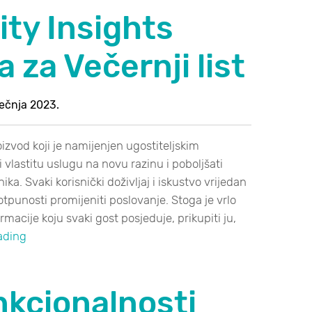
ity Insights
a za Večernji list
iječnja 2023.
oizvod koji je namijenjen ugostiteljskim
i vlastitu uslugu na novu razinu i poboljšati
ika. Svaki korisnički doživljaj i iskustvo vrijedan
otpunosti promijeniti poslovanje. Stoga je vrlo
macije koju svaki gost posjeduje, prikupiti ju,
ading
nkcionalnosti